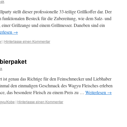
eak
party stellt dieser professionelle 33-teilige Grillkoffer dar. Der
m funktionalen Besteck für die Zubereitung, wie dem Salz- und
l, einer Grillzange und einem Grillmesser. Daneben sind ein
erlesen
→
ör
|
Hinterlasse einen Kommentar
bierpaket
ak
 ist genau das Richtige für den Feinschmecker und Liebhaber
inmal den einmaligen Geschmack des Wagyu Fleisches erleben
nce, das besondere Fleisch zu einem Preis zu …
Weiterlesen
→
gyu/Kobe
|
Hinterlasse einen Kommentar