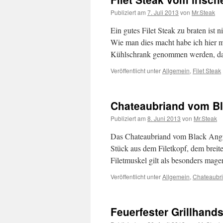
Publiziert am
7. Juli 2013
von
Mr.Steak
Ein gutes Filet Steak zu braten ist
Wie man dies macht habe ich hier m
Kühlschrank genommen werden, d
Veröffentlicht unter
Allgemein
,
Filet Steak
Chateaubriand vom B
Publiziert am
8. Juni 2013
von
Mr.Steak
Das Chateaubriand vom Black Angus 
Stück aus dem Filetkopf, dem breit
Filetmuskel gilt als besonders mag
Veröffentlicht unter
Allgemein
,
Chateaubr
Feuerfester Grillhand