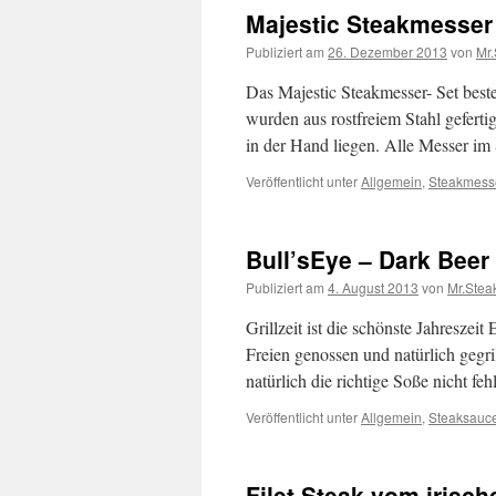
Majestic Steakmesser
Publiziert am
26. Dezember 2013
von
Mr.
Das Majestic Steakmesser- Set beste
wurden aus rostfreiem Stahl gefertig
in der Hand liegen. Alle Messer i
Veröffentlicht unter
Allgemein
,
Steakmess
Bull’sEye – Dark Bee
Publiziert am
4. August 2013
von
Mr.Stea
Grillzeit ist die schönste Jahresze
Freien genossen und natürlich gegri
natürlich die richtige Soße nicht fe
Veröffentlicht unter
Allgemein
,
Steaksauc
Filet Steak vom irisc