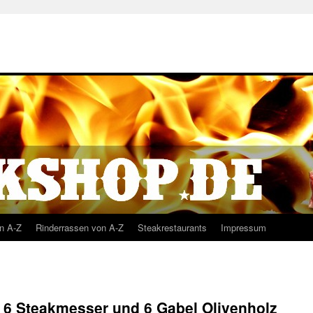
n A-Z
Rinderrassen von A-Z
Steakrestaurants
Impressum
6 Steakmesser und 6 Gabel Olivenholz