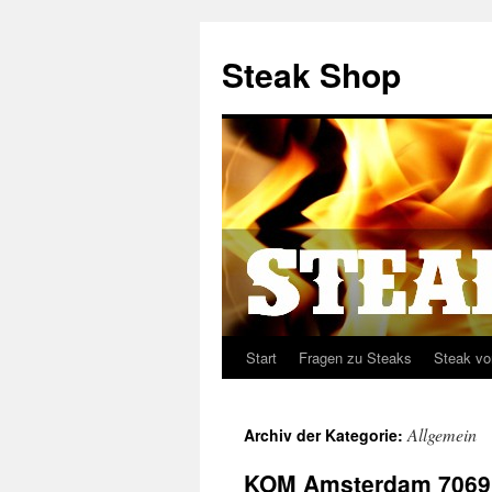
Steak Shop
Start
Fragen zu Steaks
Steak vo
Springe
zum
Allgemein
Archiv der Kategorie:
Inhalt
KOM Amsterdam 7069 