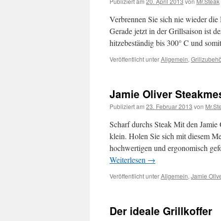
Publiziert am
20. April 2013
von
Mr.Steak
Verbrennen Sie sich nie wieder die
Gerade jetzt in der Grillsaison ist d
hitzebeständig bis 300° C und somi
Veröffentlicht unter
Allgemein
,
Grillzubeh
Jamie Oliver Steakme
Publiziert am
23. Februar 2013
von
Mr.St
Scharf durchs Steak Mit den Jamie
klein. Holen Sie sich mit diesem M
hochwertigen und ergonomisch gefo
Weiterlesen
→
Veröffentlicht unter
Allgemein
,
Jamie Oliv
Der ideale Grillkoffer