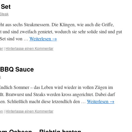
 Set
Steak
ht aus sechs Steakmessern. Die Klingen, wie auch die Griffe,
t und sind zweifach genietet, wodurch sie sehr solide sind und gut
m Set sind von …
Weiterlesen
→
er
|
Hinterlasse einen Kommentar
r BBQ Sauce
k
it Endlich Sommer – das Leben wird wieder in vollen Zügen im
llt. Bratwurst und Steaks werden kross angerichtet. Dabei darf
hlen. Schließlich macht diese letzendlich den …
Weiterlesen
→
en
|
Hinterlasse einen Kommentar
hem Ochsen – Richtig braten