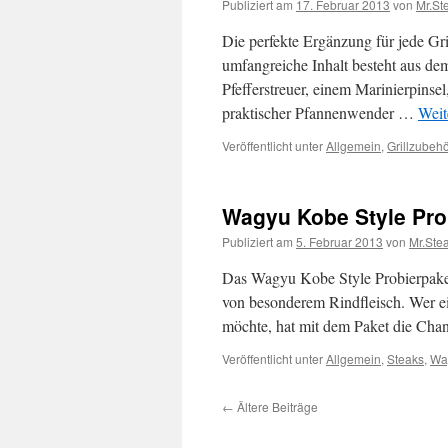
Publiziert am
17. Februar 2013
von
Mr.St
Die perfekte Ergänzung für jede Grill
umfangreiche Inhalt besteht aus de
Pfefferstreuer, einem Marinierpinse
praktischer Pfannenwender …
Weit
Veröffentlicht unter
Allgemein
,
Grillzubeh
Wagyu Kobe Style Pro
Publiziert am
5. Februar 2013
von
Mr.Ste
Das Wagyu Kobe Style Probierpaket
von besonderem Rindfleisch. Wer e
möchte, hat mit dem Paket die Cha
Veröffentlicht unter
Allgemein
,
Steaks
,
Wa
←
Ältere Beiträge