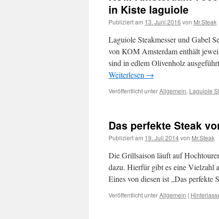
in Kiste laguiole
Publiziert am
13. Juni 2016
von
Mr.Steak
Laguiole Steakmesser und Gabel S
von KOM Amsterdam enthält jeweils
sind in edlem Olivenholz ausgeführt
Weiterlesen
→
Veröffentlicht unter
Allgemein
,
Laguiole S
Das perfekte Steak v
Publiziert am
19. Juli 2014
von
Mr.Steak
Die Grillsaison läuft auf Hochtouren
dazu. Hierfür gibt es eine Vielzahl
Eines von diesen ist „Das perfekt
Veröffentlicht unter
Allgemein
|
Hinterlas