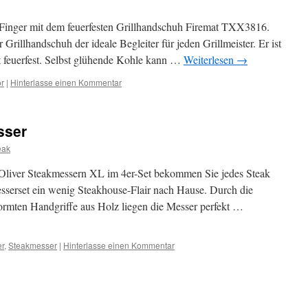
 Finger mit dem feuerfesten Grillhandschuh Firemat TXX3816.
er Grillhandschuh der ideale Begleiter für jeden Grillmeister. Er ist
t feuerfest. Selbst glühende Kohle kann …
Weiterlesen
→
ör
|
Hinterlasse einen Kommentar
sser
eak
 Oliver Steakmessern XL im 4er-Set bekommen Sie jedes Steak
esserset ein wenig Steakhouse-Flair nach Hause. Durch die
rmten Handgriffe aus Holz liegen die Messer perfekt …
er
,
Steakmesser
|
Hinterlasse einen Kommentar