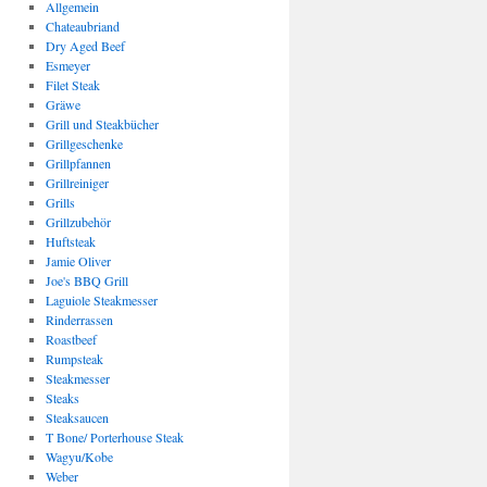
Allgemein
Chateaubriand
Dry Aged Beef
Esmeyer
Filet Steak
Gräwe
Grill und Steakbücher
Grillgeschenke
Grillpfannen
Grillreiniger
Grills
Grillzubehör
Huftsteak
Jamie Oliver
Joe's BBQ Grill
Laguiole Steakmesser
Rinderrassen
Roastbeef
Rumpsteak
Steakmesser
Steaks
Steaksaucen
T Bone/ Porterhouse Steak
Wagyu/Kobe
Weber