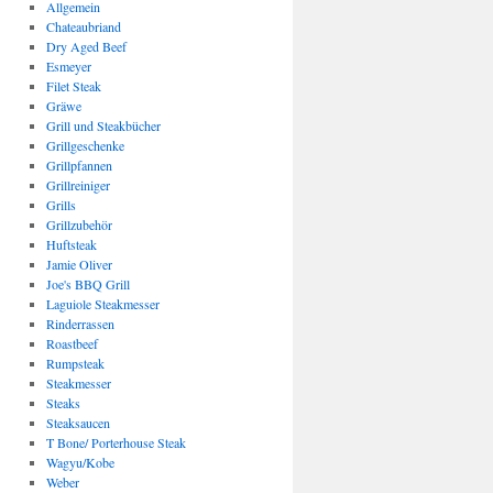
Allgemein
Chateaubriand
Dry Aged Beef
Esmeyer
Filet Steak
Gräwe
Grill und Steakbücher
Grillgeschenke
Grillpfannen
Grillreiniger
Grills
Grillzubehör
Huftsteak
Jamie Oliver
Joe's BBQ Grill
Laguiole Steakmesser
Rinderrassen
Roastbeef
Rumpsteak
Steakmesser
Steaks
Steaksaucen
T Bone/ Porterhouse Steak
Wagyu/Kobe
Weber