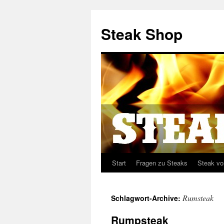
Steak Shop
Start
Fragen zu Steaks
Steak vo
Springe
zum
Rumsteak
Schlagwort-Archive:
Inhalt
Rumpsteak