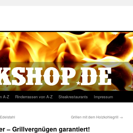
n A-Z
Rinderrassen von A-Z
Steakrestaurants
Impressum
Edelstahl
Grillen mit dem Holzkohlegrill
→
 – Grillvergnügen garantiert!