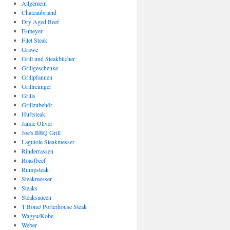
Allgemein
Chateaubriand
Dry Aged Beef
Esmeyer
Filet Steak
Gräwe
Grill und Steakbücher
Grillgeschenke
Grillpfannen
Grillreiniger
Grills
Grillzubehör
Huftsteak
Jamie Oliver
Joe's BBQ Grill
Laguiole Steakmesser
Rinderrassen
Roastbeef
Rumpsteak
Steakmesser
Steaks
Steaksaucen
T Bone/ Porterhouse Steak
Wagyu/Kobe
Weber