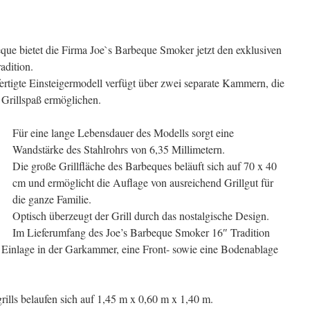
eque bietet die Firma Joe`s Barbeque Smoker jetzt den exklusiven
adition.
ertigte Einsteigermodell verfügt über zwei separate Kammern, die
Grillspaß ermöglichen.
Für eine lange Lebensdauer des Modells sorgt eine
Wandstärke des Stahlrohrs von 6,35 Millimetern.
Die große Grillfläche des Barbeques beläuft sich auf 70 x 40
cm und ermöglicht die Auflage von ausreichend Grillgut für
die ganze Familie.
Optisch überzeugt der Grill durch das nostalgische Design.
Im Lieferumfang des Joe’s Barbeque Smoker 16″ Tradition
ie Einlage in der Garkammer, eine Front- sowie eine Bodenablage
ills belaufen sich auf 1,45 m x 0,60 m x 1,40 m.