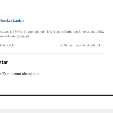
 Smoker kaufen
lls
,
Joe's BBQ Grill
abgelegt und mit
Grill
,
Joe's Barbeque Smoker
,
Joes BBQ
hen auf den
Permalink
.
Edelstahl
Grillen mit dem Holzkohlegrill
→
tar
en Kommentar abzugeben.